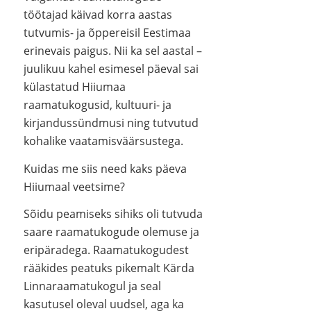
töötajad käivad korra aastas
tutvumis- ja õppereisil Eestimaa
erinevais paigus. Nii ka sel aastal –
juulikuu kahel esimesel päeval sai
külastatud Hiiumaa
raamatukogusid, kultuuri- ja
kirjandussündmusi ning tutvutud
kohalike vaatamisväärsustega.
Kuidas me siis need kaks päeva
Hiiumaal veetsime?
Sõidu peamiseks sihiks oli tutvuda
saare raamatukogude olemuse ja
eripäradega. Raamatukogudest
rääkides peatuks pikemalt Kärda
Linnaraamatukogul ja seal
kasutusel oleval uudsel, aga ka