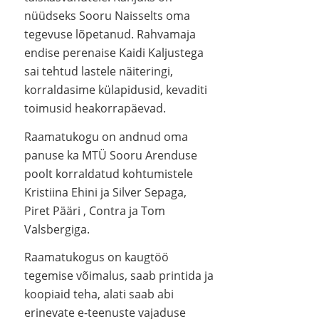
nüüdseks Sooru Naisselts oma
tegevuse lõpetanud. Rahvamaja
endise perenaise Kaidi Kaljustega
sai tehtud lastele näiteringi,
korraldasime külapidusid, kevaditi
toimusid heakorrapäevad.
Raamatukogu on andnud oma
panuse ka MTÜ Sooru Arenduse
poolt korraldatud kohtumistele
Kristiina Ehini ja Silver Sepaga,
Piret Pääri , Contra ja Tom
Valsbergiga.
Raamatukogus on kaugtöö
tegemise võimalus, saab printida ja
koopiaid teha, alati saab abi
erinevate e-teenuste vajaduse