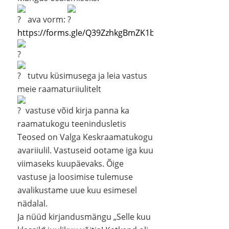
ava vorm:
https://forms.gle/Q39ZzhkgBmZK1bXZA
tutvu küsimusega ja leia vastus
meie raamaturiiulitelt
vastuse võid kirja panna ka
raamatukogu teenindusletis
Teosed on Valga Keskraamatukogu
avariiulil. Vastuseid ootame iga kuu
viimaseks kuupäevaks. Õige
vastuse ja loosimise tulemuse
avalikustame uue kuu esimesel
nädalal.
Ja nüüd kirjandusmängu „Selle kuu