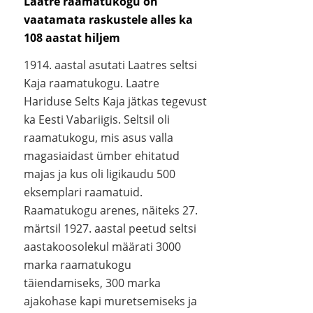
Laatre raamatukogu on
vaatamata raskustele alles ka
108 aastat hiljem
1914. aastal asutati Laatres seltsi
Kaja raamatukogu. Laatre
Hariduse Selts Kaja jätkas tegevust
ka Eesti Vabariigis. Seltsil oli
raamatukogu, mis asus valla
magasiaidast ümber ehitatud
majas ja kus oli ligikaudu 500
eksemplari raamatuid.
Raamatukogu arenes, näiteks 27.
märtsil 1927. aastal peetud seltsi
aastakoosolekul määrati 3000
marka raamatukogu
täiendamiseks, 300 marka
ajakohase kapi muretsemiseks ja