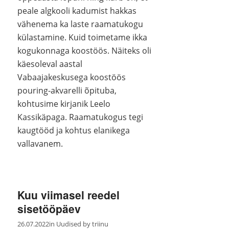
peale algkooli kadumist hakkas
vähenema ka laste raamatukogu
külastamine. Kuid toimetame ikka
kogukonnaga koostöös. Näiteks oli
käesoleval aastal
Vabaajakeskusega koostöös
pouring-akvarelli õpituba,
kohtusime kirjanik Leelo
Kassikäpaga. Raamatukogus tegi
kaugtööd ja kohtus elanikega
vallavanem.
Kuu viimasel reedel
sisetööpäev
26.07.2022
in
Uudised
by
triinu