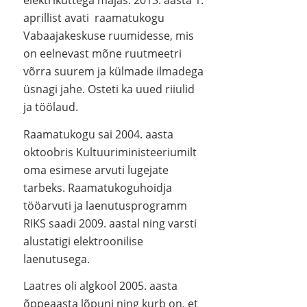
elektriküttega majas. 2013. aasta 1.
aprillist avati raamatukogu
Vabaajakeskuse ruumidesse, mis
on eelnevast mõne ruutmeetri
võrra suurem ja külmade ilmadega
üsnagi jahe. Osteti ka uued riiulid
ja töölaud.
Raamatukogu sai 2004. aasta
oktoobris Kultuuriministeeriumilt
oma esimese arvuti lugejate
tarbeks. Raamatukoguhoidja
tööarvuti ja laenutusprogramm
RIKS saadi 2009. aastal ning varsti
alustatigi elektroonilise
laenutusega.
Laatres oli algkool 2005. aasta
õppeaasta lõpuni ning kurb on, et