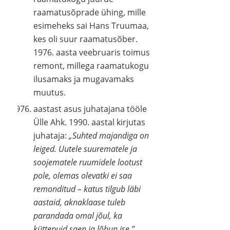
raamatusõprade ühing, mille
esimeheks sai Hans Truumaa,
kes oli suur raamatusõber.
1976. aasta veebruaris toimus
remont, millega raamatukogu
ilusamaks ja mugavamaks
muutus.
aastast asus juhatajana tööle
Ülle Ahk. 1990. aastal kirjutas
juhataja:
„Suhted majandiga on
leiged. Uutele suurematele ja
soojematele ruumidele lootust
pole, olemas olevatki ei saa
remonditud – katus tilgub läbi
aastaid, aknaklaase tuleb
parandada omal jõul, ka
küttepuid saen ja lõhun ise.”