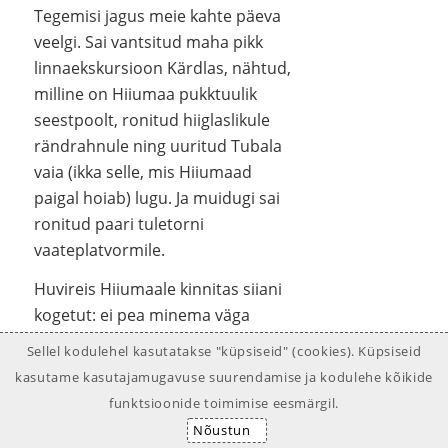
Tegemisi jagus meie kahte päeva
veelgi. Sai vantsitud maha pikk
linnaekskursioon Kärdlas, nähtud,
milline on Hiiumaa pukktuulik
seestpoolt, ronitud hiiglaslikule
rändrahnule ning uuritud Tubala
vaia (ikka selle, mis Hiiumaad
paigal hoiab) lugu. Ja muidugi sai
ronitud paari tuletorni
vaateplatvormile.
Huvireis Hiiumaale kinnitas siiani
kogetut: ei pea minema väga
kaugele kodust, et saada häid
Sellel kodulehel kasutatakse "küpsiseid" (cookies). Küpsiseid
emotsioone ja uusi teadmisi. Meie
kasutame kasutajamugavuse suurendamise ja kodulehe kõikide
maakonna raamatukoguhoidjad
funktsioonide toimimise eesmärgil.
tänavad kõiki võõrustajaid sooja
Nõustun
vastuvõtu, aga ka huvitavate ja