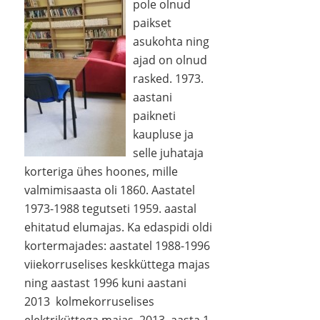
pole olnud
paikset
asukohta ning
ajad on olnud
rasked. 1973.
aastani
paikneti
kaupluse ja
selle juhataja
korteriga ühes hoones, mille
valmimisaasta oli 1860. Aastatel
1973-1988 tegutseti 1959. aastal
ehitatud elumajas. Ka edaspidi oldi
kortermajades: aastatel 1988-1996
viiekorruselises keskküttega majas
ning aastast 1996 kuni aastani
2013 kolmekorruselises