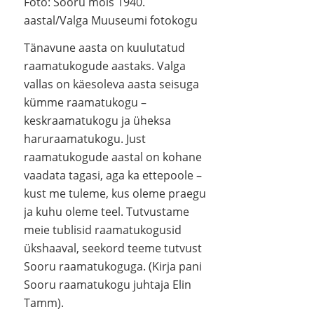
Foto: Sooru mõis 1940.
aastal/Valga Muuseumi fotokogu
Tänavune aasta on kuulutatud
raamatukogude aastaks. Valga
vallas on käesoleva aasta seisuga
kümme raamatukogu –
keskraamatukogu ja üheksa
haruraamatukogu. Just
raamatukogude aastal on kohane
vaadata tagasi, aga ka ettepoole –
kust me tuleme, kus oleme praegu
ja kuhu oleme teel. Tutvustame
meie tublisid raamatukogusid
ükshaaval, seekord teeme tutvust
Sooru raamatukoguga. (Kirja pani
Sooru raamatukogu juhtaja Elin
Tamm).