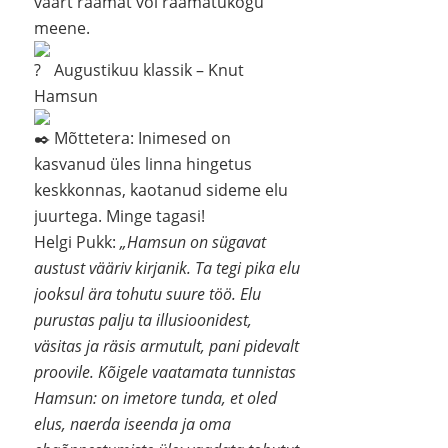
väärt raamat või raamatukogu
meene.
Augustikuu klassik – Knut
Hamsun
Mõttetera: Inimesed on
kasvanud üles linna hingetus
keskkonnas, kaotanud sideme elu
juurtega. Minge tagasi!
Helgi Pukk:
„Hamsun on sügavat
austust vääriv kirjanik. Ta tegi pika elu
jooksul ära tohutu suure töö. Elu
purustas palju ta illusioonidest,
väsitas ja räsis armutult, pani pidevalt
proovile. Kõigele vaatamata tunnistas
Hamsun: on imetore tunda, et oled
elus, naerda iseenda ja oma