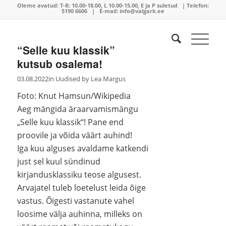
Oleme avatud:
T-R: 10.00-18.00, L 10.00-15.00, E ja P suletud | Telefon:
5190 6606
| E-mail:
info@valgark.ee
“Selle kuu klassik”
kutsub osalema!
03.08.2022
in
Uudised
by
Lea Margus
Foto: Knut Hamsun/Wikipedia
Aeg mängida äraarvamismängu
„Selle kuu klassik“! Pane end
proovile ja võida väärt auhind!
Iga kuu alguses avaldame katkendi
just sel kuul sündinud
kirjandusklassiku teose algusest.
Arvajatel tuleb loetelust leida õige
vastus. Õigesti vastanute vahel
loosime välja auhinna, milleks on