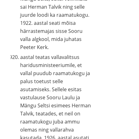
sai Herman Talvik ning selle
juurde loodi ka raamatukogu.
1922. aastal seati mõisa
härrastemajas sisse Sooru
valla algkool, mida juhatas
Peeter Kerk.
aastal teatas vallavalitsus
haridusministeeriumile, et
vallal puudub raamatukogu ja
palus toetust selle
asutamiseks. Sellele esitas
vastulause Sooru Laulu ja
Mängu Seltsi esimees Herman
Talvik, teatades, et neil on
raamatukogu juba ammu
olemas ning vallarahva
kasutada. 1926. aastal asutati