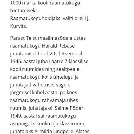
1000 marka kooli raamatukogu
toetamiseks.
Raamatukoguhoidjaks valiti preili J.
Kurvits.
Pärast Teist maailmasõda alustas
raamatukogu Harald Rebase
juhatamisel tööd 20. detsembril
1946. aastal juba Laatre 7-klassilise
kooli ruumides ning sealtpeale
raamatukogu kolis ühtelugu ja
juhatajad vahetusid sageli.
Järgmisel kahel aastal paiknes
raamatukogu rahvamaja ühes
ruumis, juhataja oli Salme Põder.
1949. aastal sai raamatukogu
asupaigaks koolimaja klassiruum,
juhatajaks Armilda Lindpere. Alates