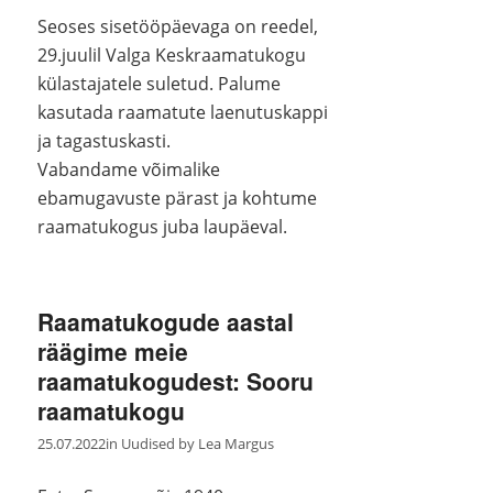
Seoses sisetööpäevaga on reedel,
29.juulil Valga Keskraamatukogu
külastajatele suletud. Palume
kasutada raamatute laenutuskappi
ja tagastuskasti.
Vabandame võimalike
ebamugavuste pärast ja kohtume
raamatukogus juba laupäeval.
Raamatukogude aastal
räägime meie
raamatukogudest: Sooru
raamatukogu
25.07.2022
in
Uudised
by
Lea Margus