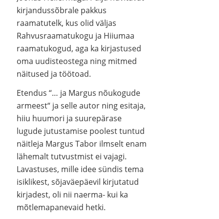
kirjandussõbrale pakkus
raamatutelk, kus olid väljas
Rahvusraamatukogu ja Hiiumaa
raamatukogud, aga ka kirjastused
oma uudisteostega ning mitmed
näitused ja töötoad.
Etendus “… ja Margus nõukogude
armeest“ ja selle autor ning esitaja,
hiiu huumori ja suurepärase
lugude jutustamise poolest tuntud
näitleja Margus Tabor ilmselt enam
lähemalt tutvustmist ei vajagi.
Lavastuses, mille idee sündis tema
isiklikest, sõjaväepäevil kirjutatud
kirjadest, oli nii naerma- kui ka
mõtlemapanevaid hetki.