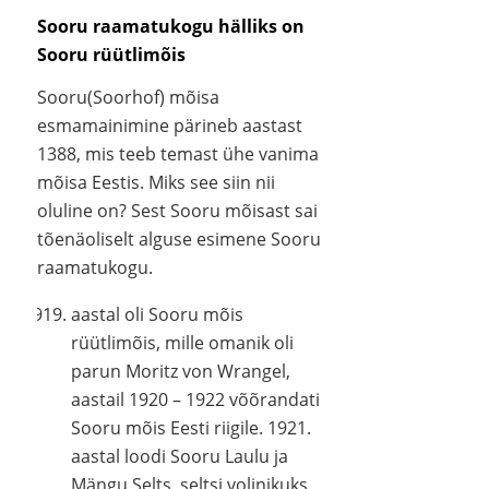
Sooru raamatukogu hälliks on
Sooru rüütlimõis
Sooru(Soorhof) mõisa
esmamainimine pärineb aastast
1388, mis teeb temast ühe vanima
mõisa Eestis. Miks see siin nii
oluline on? Sest Sooru mõisast sai
tõenäoliselt alguse esimene Sooru
raamatukogu.
aastal oli Sooru mõis
rüütlimõis, mille omanik oli
parun Moritz von Wrangel,
aastail 1920 – 1922 võõrandati
Sooru mõis Eesti riigile. 1921.
aastal loodi Sooru Laulu ja
Mängu Selts, seltsi volinikuks