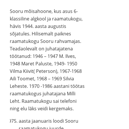
Sooru mõisahoone, kus asus 6-
klassiline algkool ja raamatukogu,
hävis 1944. aasta augustis
sõjatules. Hilisemalt paiknes
raamatukogu Sooru rahvamajas.
Teadaolevalt on juhatajatena
töötanud: 1946 – 1947 M. Ilves,
1948 Maret Paluste, 1949- 1950
Vilma Kiivit( Peterson), 1967-1968
Aili Toomet, 1968 – 1969 Silvia
Leheste. 1970 -1986 aastani töötas
raamatukogus juhatajana Milli
Leht. Raamatukogu sai telefoni
ning elu läks veidi kergemaks.
aasta jaanuaris loodi Sooru
raamatukogu juurde