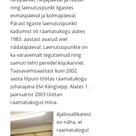
ning laenutuspunkt Iigastes
esmaspäeval ja kolmapäeval.
Pärast Iigaste laenutuspunkti
kadumist oli raamatukogu alates
1983. aastast avatud viiel
nädalapäeval. Laenutuspunkte on
ka varasemalt tegutsenud ning
samuti tehti peredel kojukannet.
Taasavamisaastast kuni 2002.
aasta lõpuni töötas raamatukogu
juhatajana Elvi Kängsepp. Alates 1.
jaanuarist 2003 töötan
raamatukogus mina.
Ajalooallikatest
on näha, et
raamatukogul