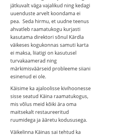
jätkuvalt väga vajalikud ning kedagi
uuenduste arvelt koondama ei
pea. Seda hirmu, et uudne teenus
ahvatleb raamatukogu kurjasti
kasutama direktori sõnul Kärdla
väikeses kogukonnas samuti karta
ei maksa, liiatigi on kasutusel
turvakaamerad ning
märkimisväärseid probleeme siiani
esinenud ei ole.
Käisime ka ajaloolisse kivihoonesse
sisse seatud Käina raamatukogus,
mis võlus meid kõiki ära oma
maitsekalt restaureeritud
ruumidega ja ääretu kodususega.
Väikelinna Käinas sai tehtud ka