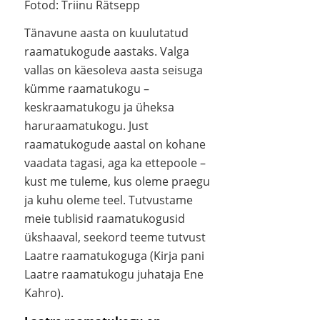
Fotod: Triinu Rätsepp
Tänavune aasta on kuulutatud
raamatukogude aastaks. Valga
vallas on käesoleva aasta seisuga
kümme raamatukogu –
keskraamatukogu ja üheksa
haruraamatukogu. Just
raamatukogude aastal on kohane
vaadata tagasi, aga ka ettepoole –
kust me tuleme, kus oleme praegu
ja kuhu oleme teel. Tutvustame
meie tublisid raamatukogusid
ükshaaval, seekord teeme tutvust
Laatre raamatukoguga (Kirja pani
Laatre raamatukogu juhataja Ene
Kahro).