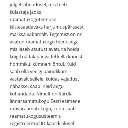
julgel lahendusel, mis teeb
külastaja jaoks
raamatukoguteenuse
kättesaadavaks harjumuspärasest
märksa vabamalt. Tegemist on nn
avatud raamatukogu teenusega,
mis laseb asutust avatuna hoida
kõigil nädalapäevadel kella kuuest
hommikul kümneni õhtul. Kuid
saab olla veelgi paindlikum –
vastavalt sellele, kuidas vajadust
nähakse, saab neid aegu
kohandada. Nimelt on Kärdla
linnaraamatukogu Eesti esimene
rahvaraamatukogu, kuhu saab
raamatukogusüsteemis
registreeritud ID-kaardi alusel