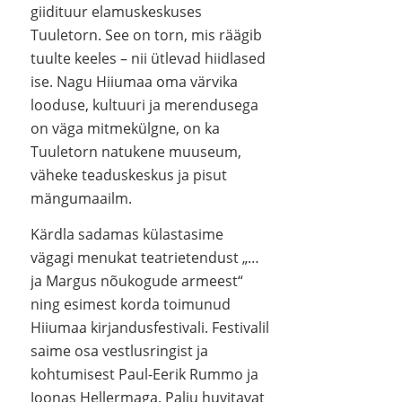
giidituur elamuskeskuses
Tuuletorn. See on torn, mis räägib
tuulte keeles – nii ütlevad hiidlased
ise. Nagu Hiiumaa oma värvika
looduse, kultuuri ja merendusega
on väga mitmekülgne, on ka
Tuuletorn natukene muuseum,
väheke teaduskeskus ja pisut
mängumaailm.
Kärdla sadamas külastasime
vägagi menukat teatrietendust „…
ja Margus nõukogude armeest“
ning esimest korda toimunud
Hiiumaa kirjandusfestivali. Festivalil
saime osa vestlusringist ja
kohtumisest Paul-Eerik Rummo ja
Joonas Hellermaga. Palju huvitavat