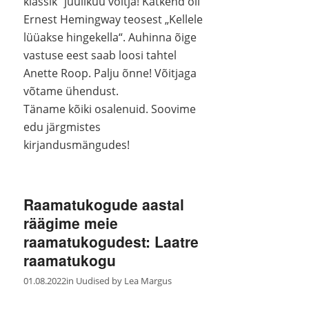
klassik“ juulikuu võitja! Katkend oli
Ernest Hemingway teosest „Kellele
lüüakse hingekella“. Auhinna õige
vastuse eest saab loosi tahtel
Anette Roop. Palju õnne! Võitjaga
võtame ühendust.
Täname kõiki osalenuid. Soovime
edu järgmistes
kirjandusmängudes!
Raamatukogude aastal
räägime meie
raamatukogudest: Laatre
raamatukogu
01.08.2022
in
Uudised
by
Lea Margus