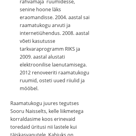
rahvamaja ruumidesse,
senine hoone läks
eraomandisse. 2004. aastal sai
raamatukogu arvuti ja
internetiühendus. 2008. aastal
võeti kasutusse
tarkvaraprogramm RIKS ja
2009. aastal alustati
elektroonilise laenutamisega.
2012 renoveeriti raamatukogu
ruumid, osteti uued riiulid ja
mööbel.
Raamatukogu juures tegutses
Sooru Naisselts, kelle liikmetega
korraldasime koos erinevaid
toredaid üritusi nii lastele kui
täiskasvanutele. Kahjuks on