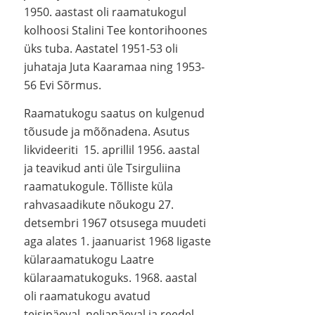
1950. aastast oli raamatukogul
kolhoosi Stalini Tee kontorihoones
üks tuba. Aastatel 1951-53 oli
juhataja Juta Kaaramaa ning 1953-
56 Evi Sõrmus.
Raamatukogu saatus on kulgenud
tõusude ja mõõnadena. Asutus
likvideeriti 15. aprillil 1956. aastal
ja teavikud anti üle Tsirguliina
raamatukogule. Tõlliste küla
rahvasaadikute nõukogu 27.
detsembri 1967 otsusega muudeti
aga alates 1. jaanuarist 1968 Iigaste
külaraamatukogu Laatre
külaraamatukoguks. 1968. aastal
oli raamatukogu avatud
teisipäeval, neljapäeval ja reedel