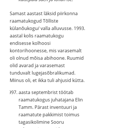
Samast aastast läksid piirkonna
raamatukogud Tõlliste
külanõukogu/ valla alluvusse. 1993.
aastal kolis raamatukogu
endisesse kolhoosi
kontorihoonesse, mis varasemalt
oli olnud mõisa abihoone. Ruumid
olid avarad ja varasemast
tunduvalt lugejasõbralikumad.
Miinus oli, et ikka tuli ahjusid kütta.
aasta septembrist töötab
raamatukogus juhatajana Elin
Tamm. Pärast inventuuri ja
raamatute pakkimist toimus
tagasikolimine Sooru