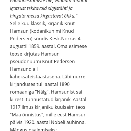
ebaõnnestumiste üle; vaadata tohutut
igatsust tekitavaid sügistähti ja
hingata metsa kirgastavat õhku.“
Selle kuu klassik, kirjanik Knut
Hamsun (kodanikunimi Knud
Pedersen) sündis Kesk-Norras 4.
augustil 1859. aastal. Oma esimese
teose kirjutas Hamsun
pseudonüümi Knut Pedersen
Hamsund all
kaheksateistaastasena. Läbimurre
kirjanduses tuli aastal 1890
romaaniga “Nälg”. Hamsunist sai
kiiresti tunnustatud kirjanik. Aastal
1917 ilmus kirjaniku kuulsaim teos
“Maa õnnistus”, mille eest Hamsun
pälvis 1920. aastal Nobeli auhinna.
Mängus osalemiseks: