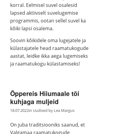
korral. Eelmisel suvel osalesid
lapsed aktiivselt suvelugemise
programmis, ootan sellel suvel ka
kõiki lapsi osalema.
Soovin kõikidele oma lugejatele ja
külastajatele head raamatukogude
aastat, leidke ikka aega lugemiseks
ja raamatukogu külastamiseks!
Õppereis Hiiumaale tõi
kuhjaga muljeid
18.07.2022
in
Uudised
by
Lea Margus
On juba traditsiooniks saanud, et
Valgamaa raamatukogude