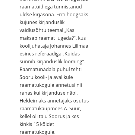
raamatuid ega tunnistanud
üldse kirjasõna. Eriti hoogsaks
kujunes kirjanduslik
vaidlusõhtu teemal „Kas
maksab raamat lugeda?”, kus
koolijuhataja Johannes Lillmaa
esines referaadiga „Kuidas
sünnib kirjanduslik looming”.
Raamatunädala puhul tehti
Sooru kooli- ja avalikule
raamatukogule annetusi nii
rahas kui kirjanduse näol.
Heldeimaks annetajaks osutus
raamatukaupmees A. Suur,
kellel oli talu Soorus ja kes
kinkis 15 köidet
raamatukogule.