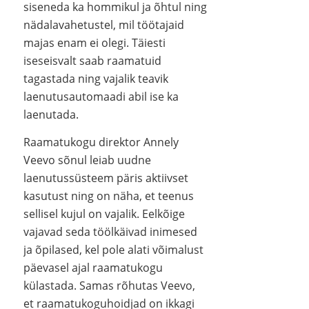
siseneda ka hommikul ja õhtul ning
nädalavahetustel, mil töötajaid
majas enam ei olegi. Täiesti
iseseisvalt saab raamatuid
tagastada ning vajalik teavik
laenutusautomaadi abil ise ka
laenutada.
Raamatukogu direktor Annely
Veevo sõnul leiab uudne
laenutussüsteem päris aktiivset
kasutust ning on näha, et teenus
sellisel kujul on vajalik. Eelkõige
vajavad seda töölkäivad inimesed
ja õpilased, kel pole alati võimalust
päevasel ajal raamatukogu
külastada. Samas rõhutas Veevo,
et raamatukoguhoidjad on ikkagi