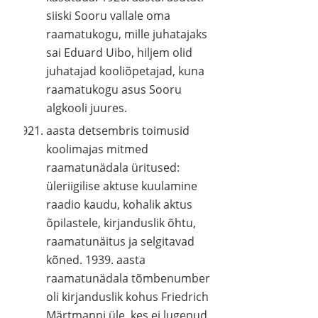
siiski Sooru vallale oma
raamatukogu, mille juhatajaks
sai Eduard Uibo, hiljem olid
juhatajad kooliõpetajad, kuna
raamatukogu asus Sooru
algkooli juures.
aasta detsembris toimusid
koolimajas mitmed
raamatunädala üritused:
üleriigilise aktuse kuulamine
raadio kaudu, kohalik aktus
õpilastele, kirjanduslik õhtu,
raamatunäitus ja selgitavad
kõned. 1939. aasta
raamatunädala tõmbenumber
oli kirjanduslik kohus Friedrich
Märtmanni üle, kes ei lugenud