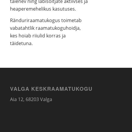
täienev ning läbisõitjate aktiivses ja
heaperemehelikus kasutuses.
Ränduriraamatukogus toimetab
vabatahtlik raamatukoguhoidja,
kes hoiab riiulid korras ja
täidetuna.
VALGA KESKRAAMATUKOGU
Aia 12, 68203 Valga