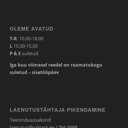
OLEME AVATUD
T-R
: 10.00-18.00
L
10.00-15.00
P & E
suletud
Iga kuu viimasel reedel on raamatukogu
suletud – sisetööpäev
LAENUTUSTÄHTAJA PIKENDAMINE
Teenindusosakond
laenutus@valgark.ee
/ 766 9988