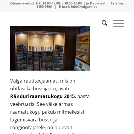
Oleme avatud:
T-R: 10.00-18.00, L 10.00-15.00, E ja P suletud | Telefon:
5190 6606
| E-mail:
info@valgark.ee
Valga raudteejaamas, mis on
ühtlasi ka bussijaam, avati
Ränduriraamatukogu
2015.
aasta
veebruaris. See väike armas
raamatukogu pakub mitmekesist
lugemisvara bussi- ja
rongiootajatele, on pidevalt