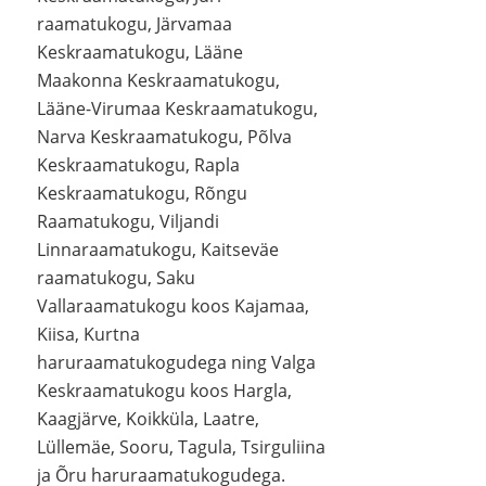
raamatukogu, Järvamaa
Keskraamatukogu, Lääne
Maakonna Keskraamatukogu,
Lääne-Virumaa Keskraamatukogu,
Narva Keskraamatukogu, Põlva
Keskraamatukogu, Rapla
Keskraamatukogu, Rõngu
Raamatukogu, Viljandi
Linnaraamatukogu, Kaitseväe
raamatukogu, Saku
Vallaraamatukogu koos Kajamaa,
Kiisa, Kurtna
haruraamatukogudega ning Valga
Keskraamatukogu koos Hargla,
Kaagjärve, Koikküla, Laatre,
Lüllemäe, Sooru, Tagula, Tsirguliina
ja Õru haruraamatukogudega.