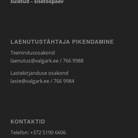
suletud – sisetööpäev
LAENUTUSTÄHTAJA PIKENDAMINE
Teenindusosakond
laenutus@valgark.ee
/ 766 9988
Lastekirjanduse osakond
laste@valgark.ee
/ 766 9984
KONTAKTID
Telefon: +372 5190 6606