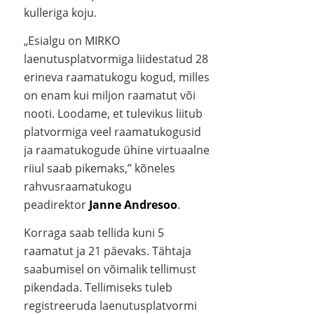
kulleriga koju.
„Esialgu on MIRKO
laenutusplatvormiga liidestatud 28
erineva raamatukogu kogud, milles
on enam kui miljon raamatut või
nooti. Loodame, et tulevikus liitub
platvormiga veel raamatukogusid
ja raamatukogude ühine virtuaalne
riiul saab pikemaks,” kõneles
rahvusraamatukogu
peadirektor
Janne Andresoo
.
Korraga saab tellida kuni 5
raamatut ja 21 päevaks. Tähtaja
saabumisel on võimalik tellimust
pikendada. Tellimiseks tuleb
registreeruda laenutusplatvormi