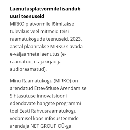
Laenutusplatvormile lisandub
uusi teenuseid
MIRKO platvormile lõimitakse
tulevikus veel mitmeid teisi
raamatukogude teenuseid. 2023.
aastal plaanitakse MIRKO-s avada
e-väljaannete laenutus (e-
raamatud, e-ajakirjad ja
audioraamatud).
Minu Raamatukogu (MIRKO) on
arendatud Ettevõtluse Arendamise
Sihtasutuse innovatsiooni
edendavate hangete programmi
toel Eesti Rahvusraamatukogu
vedamisel koos infosüsteemide
arendaja NET GROUP OÜ-ga.