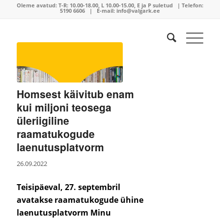
Oleme avatud:
T-R: 10.00-18.00, L 10.00-15.00, E ja P suletud | Telefon:
5190 6606
| E-mail:
info@valgark.ee
Homsest käivitub enam
kui miljoni teosega
üleriigiline
raamatukogude
laenutusplatvorm
26.09.2022
Teisipäeval, 27. septembril
avatakse raamatukogude ühine
laenutusplatvorm Minu