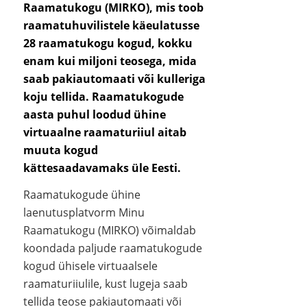
Raamatukogu (MIRKO), mis toob
raamatuhuvilistele
käeulatusse
28 raamatukogu kogud, kokku
enam kui miljoni teosega, mida
saab pakiautomaati või kulleriga
koju tellida. Raamatukogude
aasta puhul loodud ühine
virtuaalne raamaturiiul aitab
muuta kogud
kättesaadavamaks üle Eesti.
Raamatukogude ühine
laenutusplatvorm Minu
Raamatukogu (MIRKO) võimaldab
koondada paljude raamatukogude
kogud ühisele virtuaalsele
raamaturiiulile, kust lugeja saab
tellida teose pakiautomaati või