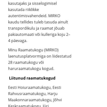
kasutajaks ja sisselogimisel
kasutada riiklikke
autentimisvahendeid. MIRKO
kaudu tellides tuleb tasuda ainult
transpordikulu ja raamat jõuab
pakiautomaati või kulleriga koju 2–
4 päevaga.
Minu Raamatukogu (MIRKO)
laenutusplatvormiga on liidestatud
28 raamatukogu või
haruraamatukogu kogud.
Liitunud raamatukogud
Eesti Hoiuraamatukogu, Eesti
Rahvusraamatukogu, Harju
Maakonnaraamatukogu, Jõhvi
Keskraamatukogu, Jüri