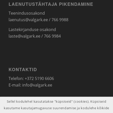
LAENUTUSTÄHTAJA PIKENDAMINE
Teenindusosakond
laenutus@valgark.ee
/ 766 9988
Lastekirjanduse osakond
laste@valgark.ee
/ 766 9984
KONTAKTID
Telefon: +372 5190 6606
E-mail:
info@valgark.ee
Sellel kodulehel kasutatakse "küpsiseid" (cookies). Küpsiseid
kasutame kasutajamugavuse suurendamise ja kodulehe kõikide