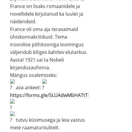
France on lisaks romaanidele ja
novellidele kirjutanud ka luulet ja
näidendeid.
France oli oma aja teravaimaid
ühiskonnakriitikuid. Tema
iroonilise põhitooniga loomingus
väljendub kõiges kahtlev elutarkus.
Aastal 1921 sai ta Nobeli
kirjandusauhinna.
Mängus osalemiseks:
ava ankeet:
https://forms.gle/SLUAdwMbHATtTPgp6
tutvu küsimusega ja leia vastus
meie raamaturiiulitelt.