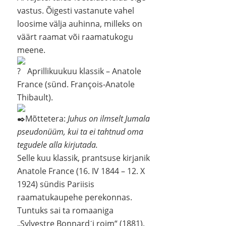
vastus. Õigesti vastanute vahel
loosime välja auhinna, milleks on
väärt raamat või raamatukogu
meene.
Aprillikuukuu klassik – Anatole
France (sünd. François-Anatole
Thibault).
Mõttetera:
Juhus on ilmselt Jumala
pseudonüüm, kui ta ei tahtnud oma
tegudele alla kirjutada.
Selle kuu klassik, prantsuse kirjanik
Anatole France (16. IV 1844 – 12. X
1924) sündis Pariisis
raamatukaupehe perekonnas.
Tuntuks sai ta romaaniga
„Sylvestre Bonnardˊi roim“ (1881).