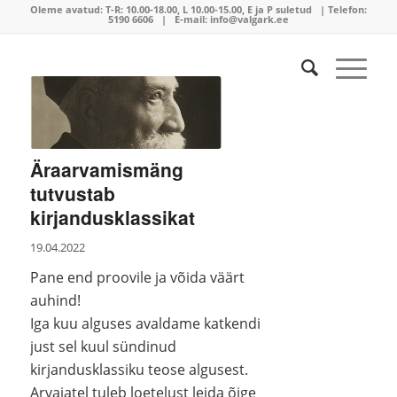
Oleme avatud:
T-R: 10.00-18.00, L 10.00-15.00, E ja P suletud | Telefon:
5190 6606
| E-mail:
info@valgark.ee
Äraarvamismäng
tutvustab
kirjandusklassikat
19.04.2022
Pane end proovile ja võida väärt
auhind!
Iga kuu alguses avaldame katkendi
just sel kuul sündinud
kirjandusklassiku teose algusest.
Arvajatel tuleb loetelust leida õige