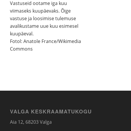
Vastuseid ootame iga kuu
viimaseks kuupäevaks. Õige
vastuse ja loosimise tulemuse
avalikustame uue kuu esimesel
kuupäeval.
Fotol: Anatole France/Wikimedia
Commons
VALGA KESKRAAMATUKOGU
Aia 12, 68203 Valga