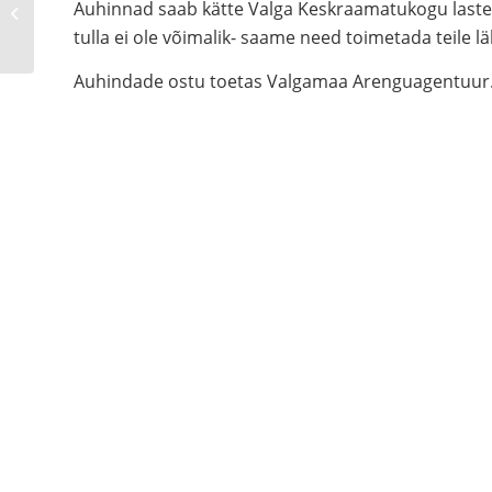
Auhinnad saab kätte Valga Keskraamatukogu laste
Prima Vista
partnerlinnaks
tulla ei ole võimalik- saame need toimetada teile
Auhindade ostu toetas Valgamaa Arenguagentuur