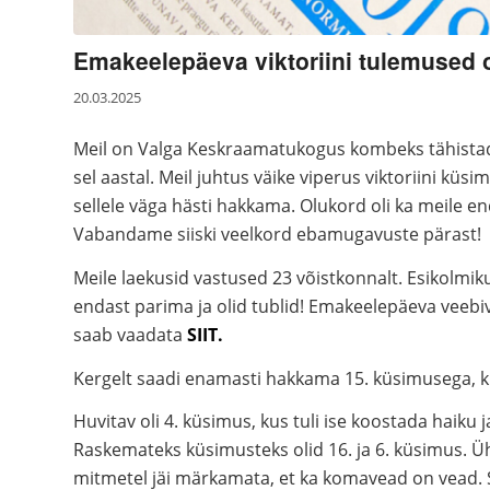
Emakeelepäeva viktoriini tulemused
20.03.2025
Meil on Valga Keskraamatukogus kombeks tähistad
sel aastal. Meil juhtus väike viperus viktoriini küsi
sellele väga hästi hakkama. Olukord oli ka meile e
Vabandame siiski veelkord ebamugavuste pärast!
Meile laekusid vastused 23 võistkonnalt. Esikolmik
endast parima ja olid tublid! Emakeelepäeva veebi
saab vaadata
SIIT
.
Kergelt saadi enamasti hakkama 15. küsimusega, kus
Huvitav oli 4. küsimus, kus tuli ise koostada haiku
Raskemateks küsimusteks olid 16. ja 6. küsimus. Ühe
mitmetel jäi märkamata, et ka komavead on vead. Se