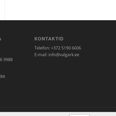
A
KONTAKTID
Telefon: +372 5190 6606
E-mail:
info@valgark.ee
66 9988
d
984