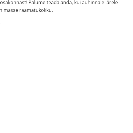
osakonnast! Palume teada anda, kui auhinnale järele
 lähimasse raamatukokku.
.