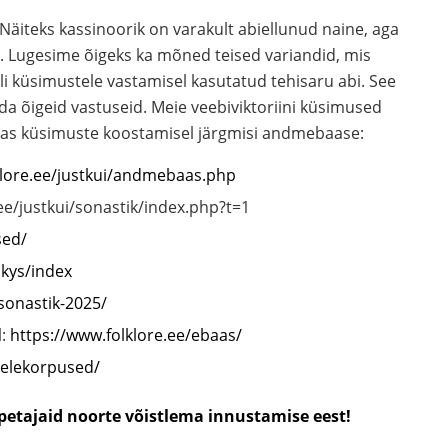
äiteks kassinoorik on varakult abiellunud naine, aga
a. Lugesime õigeks ka mõned teised variandid, mis
 oli küsimustele vastamisel kasutatud tehisaru abi. See
aada õigeid vastuseid. Meie veebiviktoriini küsimused
utas küsimuste koostamisel järgmisi andmebaase:
klore.ee/justkui/andmebaas.php
ee/justkui/sonastik/index.php?t=1
sed/
dkys/index
sonastik-2025/
l:
https://www.folklore.ee/ebaas/
eelekorpused/
petajaid noorte võistlema innustamise eest!