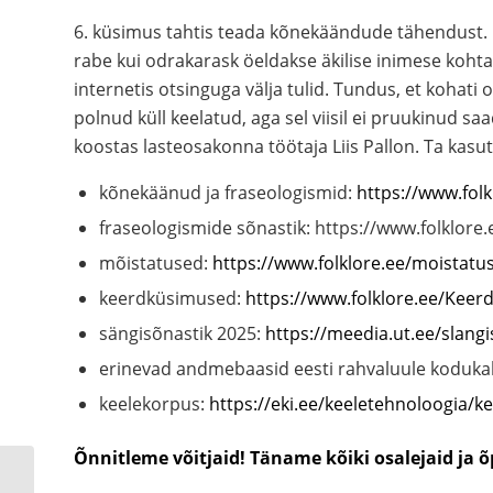
6. küsimus tahtis teada kõnekäändude tähendust. N
rabe kui odrakarask öeldakse äkilise inimese koht
internetis otsinguga välja tulid. Tundus, et kohati
polnud küll keelatud, aga sel viisil ei pruukinud s
koostas lasteosakonna töötaja Liis Pallon. Ta kas
kõnekäänud ja fraseologismid:
https://www.fol
fraseologismide sõnastik: https://www.folklore.
mõistatused:
https://www.folklore.ee/moistatu
keerdküsimused:
https://www.folklore.ee/Keer
sängisõnastik 2025:
https://meedia.ut.ee/slangi
erinevad andmebaasid eesti rahvaluule koduka
keelekorpus:
https://eki.ee/keeletehnoloogia/k
Õnnitleme võitjaid!
Täname kõiki osalejaid ja õ
Valga on tänavuse