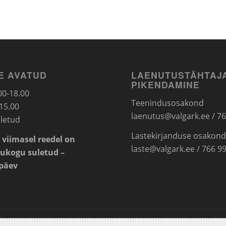
E AVATUD
LAENUTUSTÄHTAJ
PIKENDAMINE
.00-18.00
Teenindusosakond
15.00
laenutus@valgark.ee
/ 7
letud
Lastekirjanduse osakon
 viimasel reedel on
laste@valgark.ee
/ 766 9
ukogu suletud –
öpäev