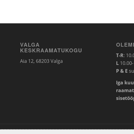
VALGA
OLEM
KESKRAAMATUKOGU
T-R
: 10
Aia 12, 68203 Valga
L
10.00-
P & E
su
Iga kuu
raamat
sisetö
© 2020 Valga Keskraamatukogu