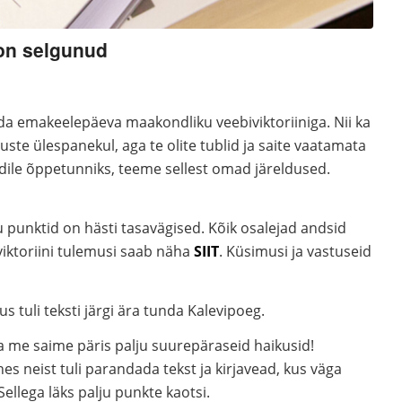
 on selgunud
a emakeelepäeva maakondliku veebiviktoriiniga. Nii ka
muste ülespanekul, aga te olite tublid ja saite vaatamata
ndile õppetunniks, teeme sellest omad järeldused.
u punktid on hästi tasavägised. Kõik osalejad andsid
viktoriini tulemusi saab näha
SIIT
. Küsimusi ja vastuseid
 tuli teksti järgi ära tunda Kalevipoeg.
 ja me saime päris palju suurepäraseid haikusid!
s neist tuli parandada tekst ja kirjavead, kus väga
llega läks palju punkte kaotsi.