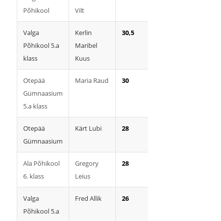
Põhikool
Vilt
Valga
Kerlin
30,5
Põhikool 5.a
Maribel
klass
Kuus
Otepää
Maria Raud
30
Gümnaasium
5.a klass
Otepää
Kärt Lubi
28
Gümnaasium
Ala Põhikool
Gregory
28
6. klass
Leius
Valga
Fred Allik
26
Põhikool 5.a