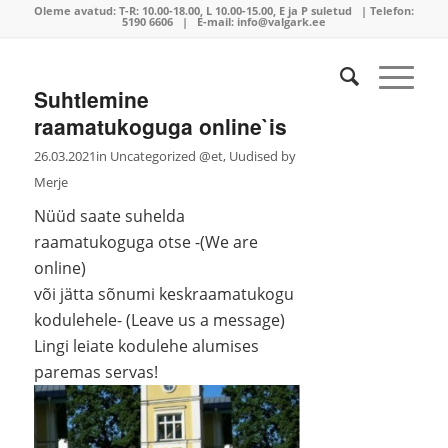
Oleme avatud:
T-R: 10.00-18.00, L 10.00-15.00, E ja P suletud | Telefon:
5190 6606
| E-mail:
info@valgark.ee
Suhtlemine
raamatukoguga online`is
26.03.2021
in
Uncategorized @et
,
Uudised
by
Merje
Nüüd saate suhelda
raamatukoguga otse -(We are
online)
või jätta sõnumi keskraamatukogu
kodulehele- (Leave us a message)
Lingi leiate kodulehe alumises
paremas servas!