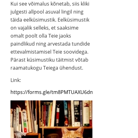
Kui see võimalus kõnetab, siis kliki
julgesti allpool asuval lingil ning
täida eelküsimustik. Eelküsimustik
on vajalik selleks, et saaksime
omalt poolt olla Teie jaoks
paindlikud ning arvestada tundide
ettevalmistamisel Teie soovidega.
Pärast küsimustiku täitmist võtab
raamatukogu Teiega ühendust.
Link:
https://forms.gle/tm8PMTUAXU6dme6W7