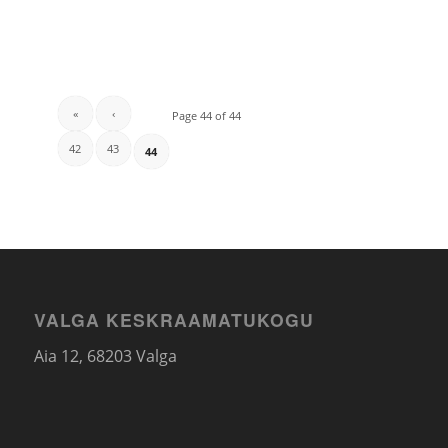
«
‹
Page 44 of 44
42
43
44
VALGA KESKRAAMATUKOGU
Aia 12, 68203 Valga