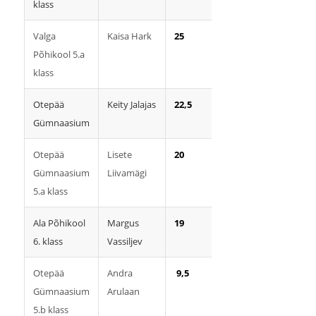
klass
Valga
Kaisa Hark
25
Põhikool 5.a
klass
Otepää
Keity Jalajas
22,5
Gümnaasium
Otepää
Lisete
20
Gümnaasium
Liivamägi
5.a klass
Ala Põhikool
Margus
19
6. klass
Vassiljev
Otepää
Andra
9,5
Gümnaasium
Arulaan
5.b klass