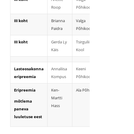
Roop
Põhikool
III koht
Brianna
Valga
Ene
Paidra
Põhikool
Sõstar
III koht
Gerda Ly
Tsirguliina
Ülle Vihm
Käis
Kool
Lasteosakonna
Annaliisa
Keeni
Maire
eripreemia
Kompus
Põhikool
Roio
Eripreemia
Ken-
Ala Põhikool
Kaidi
Martti
Kuškis
mõtlema
Hass
paneva
luuletuse eest