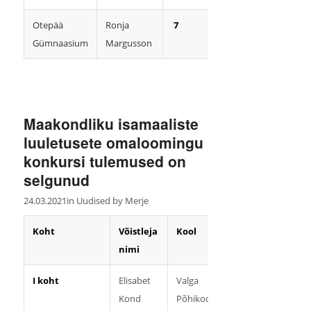
Otepää
Ronja
7
Gümnaasium
Margusson
Maakondliku isamaaliste
luuletusete omaloomingu
konkursi tulemused on
selgunud
24.03.2021
in
Uudised
by
Merje
Koht
Võistleja
Kool
Õpetaja
nimi
I koht
Elisabet
Valga
Ulvi Karu
Kond
Põhikool