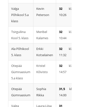
Valga
Kevin
32
kl.
II
Põhikool 5.a
Peterson
10:26
klass
Tsirguliina
Meribel
32
kl.
III
Kool 5. klass
Kalames
10:44
Ala Põhikool
Erkki
32
kl.
eripreemia
5. klass
Kotselainen
11:32
Otepää
Kristel
32
kl.
eripreemia
Gümnaasium
Kõivisto
14:57
5.a klass
Otepää
Sophia
31,5
kl.
eripreemia
Gümnaasium
Rikka
14.00
Valga
Laura-Liisa
31