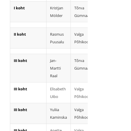
I koht
Kristjan
Tõrva
Marelle
Mölder
Gümnaasium
Kansonen
II koht
Rasmus
Valga
Ene
Puusalu
Põhikool
Sõstar
III koht
Jan-
Tõrva
Marelle
Martti
Gümnaasium
Kansonen
Raal
III koht
Elisabeth
Valga
Ene
Uibo
Põhikool
Sõstar
III koht
Yuliia
Valga
Ene
Kaminska
Põhikool
Sõstar
III koht
Anette
Valga
Ulvi Karu