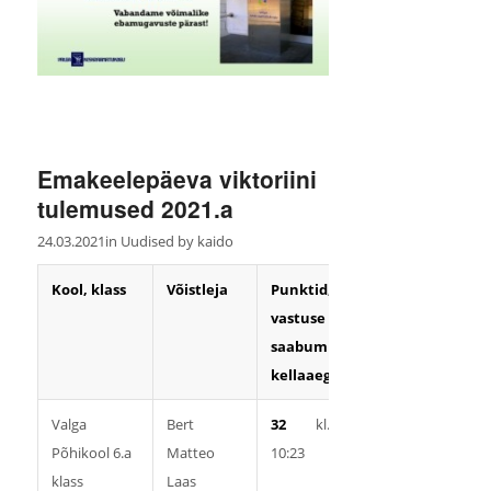
Emakeelepäeva viktoriini
tulemused 2021.a
24.03.2021
in
Uudised
by
kaido
Kool, klass
Võistleja
Punktid,
Koht
vastuse
saabumise
kellaaeg
Valga
Bert
32
kl.
I
Põhikool 6.a
Matteo
10:23
klass
Laas