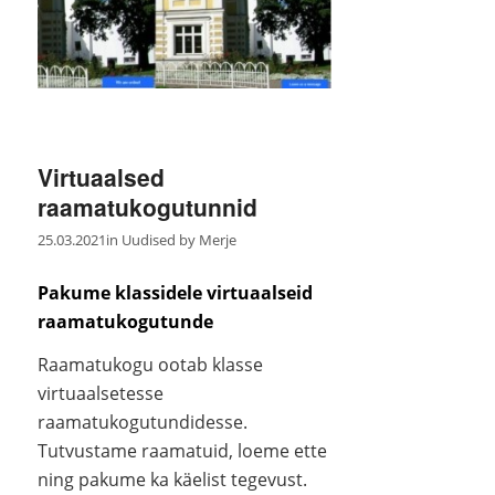
Virtuaalsed
raamatukogutunnid
25.03.2021
in
Uudised
by
Merje
Pakume klassidele virtuaalseid
raamatukogutunde
Raamatukogu ootab klasse
virtuaalsetesse
raamatukogutundidesse.
Tutvustame raamatuid, loeme ette
ning pakume ka käelist tegevust.